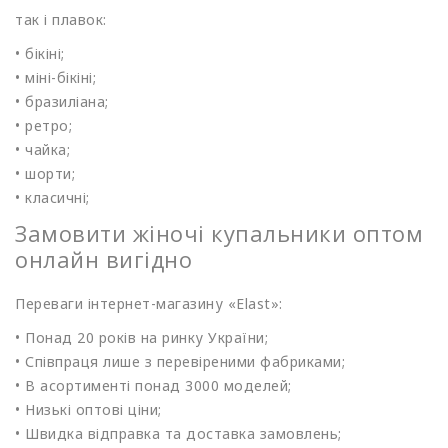
так і плавок:
• бікіні;
• міні-бікіні;
• бразиліана;
• ретро;
• чайка;
• шорти;
• класичні;
Замовити жіночі купальники оптом
онлайн вигідно
Переваги інтернет-магазину
«Elast
»:
• Понад 20 років на ринку України;
• Співпраця лише з перевіреними фабриками;
• В асортименті понад 3000 моделей;
• Низькі оптові ціни;
• Швидка відправка та доставка замовлень;