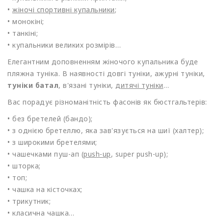
•
жіночі спортивні купальники
;
• монокіні;
• танкіні;
• купальники великих розмірів…
Елегантним доповненням жіночого купальника буде
пляжна туніка. В наявності довгі туніки, ажурні туніки,
туніки батал
, в'язані туніки,
дитячі туніки
…
Вас порадує різноманітність фасонів як бюстгальтерів:
• без бретелей
(бандо
);
• з однією бретеллю, яка зав'язується на шиї
(халтер
);
• з широкими бретелями;
• чашечками пуш-ап
(
push-up
, super push-up);
• шторка;
• топ;
• чашка на кісточках;
• трикутник;
• класична чашка…