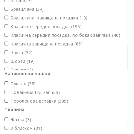
Штани (7)
М'який без кісточки (44)
Бразиліана (34)
Бандо (Анжеліка) мʼякий без кісточки (4)
Бразиліана, завищена посадка (13)
Класичний формований м'який на кісточці (6)
Класична середня посадка (196)
Трикутник формований (2)
Класична середня посадка, по боках завʼязка (40)
Класична завищена посадка (86)
Чайка (32)
Шорти (19)
Стрінги (3)
Наповнення чашки
Бікіні (1)
Пуш-ап
(38)
Бікіні на завʼязках (4)
Подвійний Пуш-ап (33)
Класична середня посадка, регулюються по
Поролонова вставка (385)
ширині (39)
Тканина
Жатка (3)
З блиском (31)