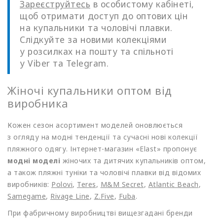
Зареєструйтесь
в особистому кабінеті,
щоб отримати доступ до оптових цін
на купальники та чоловічі плавки.
Слідкуйте за новими колекціями
у розсилках на пошту та спільноті
у Viber та Telegram.
Жіночі купальники оптом від
виробника
Кожен сезон асортимент моделей оновлюється
з огляду на модні тенденції та сучасні нові колекції
пляжного одягу. Інтернет-магазин
«Elast
» пропонує
модні моделі
жіночих та дитячих купальників оптом,
а також пляжні туніки та чоловічі плавки від відомих
виробників:
Polovi
,
Teres
,
M&M Secret
,
Atlantic Beach
,
Samegame
,
Rivage Line
,
Z.Five
,
Fuba
.
При фабричному виробництві вищезгадані бренди