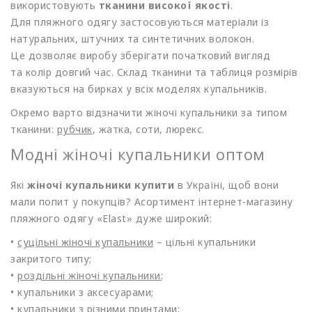
використовують
тканини високої якості
.
Для пляжного одягу застосовуються матеріали із
натуральних, штучних та синтетичних волокон.
Це дозволяє виробу зберігати початковий вигляд
та колір довгий час. Склад тканини та таблиця розмірів
вказуються на бирках у всіх моделях купальників.
Окремо варто відзначити жіночі купальники за типом
тканини:
рубчик
, жатка, соти, люрекс.
Модні жіночі купальники оптом
Які
жіночі купальники купити
в Україні, щоб вони
мали попит у покупців? Асортимент інтернет-магазину
пляжного одягу
«Elast
» дуже широкий:
•
суцільні жіночі купальники
– цільні купальники
закритого типу;
•
роздільні жіночі купальники
;
• купальники з аксесуарами;
• купальники з різними принтами;