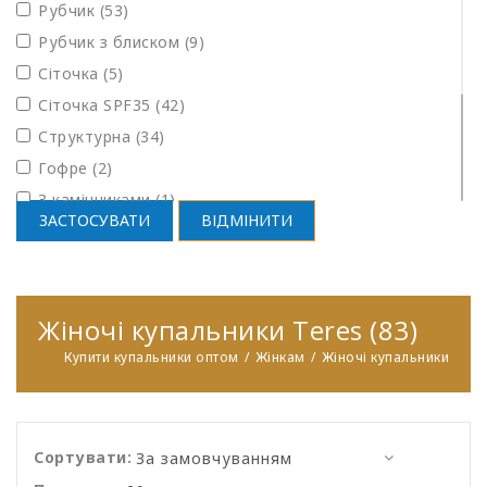
Рубчик
(53)
Рубчик з блиском (9)
Сіточка (5)
Сіточка SPF35 (42)
Структурна (34)
Гофре (2)
З камінчиками (1)
ЗАСТОСУВАТИ
ВІДМІНИТИ
Люрекс (2)
Рубчик широкий (3)
Соти (7)
Жіночі купальники Teres (83)
Структурна з блиском (1)
Шовк (2)
Купити купальники оптом
Жінкам
Жіночі купальники
Сортувати: