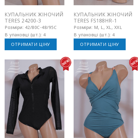
КУПАЛЬНИК ЖІНОЧИЙ
КУПАЛЬНИК ЖІНОЧИЙ
TERES 24200-3
TERES FS188HR-1
Розміри: 42/80C-48/95C
Розміри: M, L, XL, XXL
В упаковці (шт.): 4
В упаковці (шт.): 4
ОТРИМАТИ ЦІНУ
ОТРИМАТИ ЦІНУ