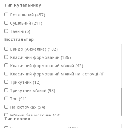
Тип купальнику
Роздільний
(457)
Суцільний
(211)
Танкіні (5)
Бюстгальтер
Бандо (Анжеліка)
(102)
Класичний формований (136)
Класичний формований м'який (42)
Класичний формований м'який на кісточці (6)
Трикутник (12)
Трикутник м'який
(93)
Топ
(91)
На кісточках (54)
М'який без кісточки (43)
Тип плавок
Бандо (Анжеліка) мʼякий без кісточки (4)