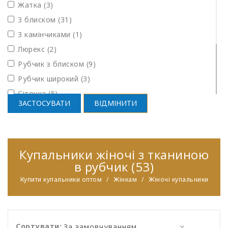
Жатка (3)
З блиском (31)
З камінчиками (1)
Люрекс (2)
Рубчик з блиском (9)
Рубчик широкий (3)
Сіточка (5)
ЗАСТОСУВАТИ
ВІДМІНИТИ
Сіточка SPF35 (41)
Соти (7)
Структурна (34)
Купальники жіночі з тканиною
Структурна з блиском (1)
в рубчик (53)
Шовк (2)
Купити купальники оптом
Жінкам
Жіночі купальники
Сортувати: