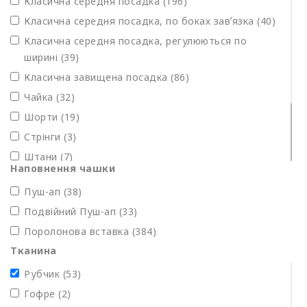
Класична середня посадка (196)
Бандо (Анжеліка) формований мʼякий без
Класична середня посадка, по боках завʼязка (40)
кісточки (11)
Класична середня посадка, регулюються по
Класичний формований, без кісточки (5)
ширині (39)
Трикутник формований (2)
Класична завищена посадка (86)
Чайка (32)
Шорти (19)
Стрінги (3)
Штани (7)
Наповнення чашки
Бікіні (1)
Пуш-ап
(38)
Бікіні на завʼязках (4)
Подвійний Пуш-ап (33)
Бразиліана (34)
Поролонова вставка (384)
Бразиліана, завищена посадка (13)
Тканина
Рубчик (53)
Гофре (2)