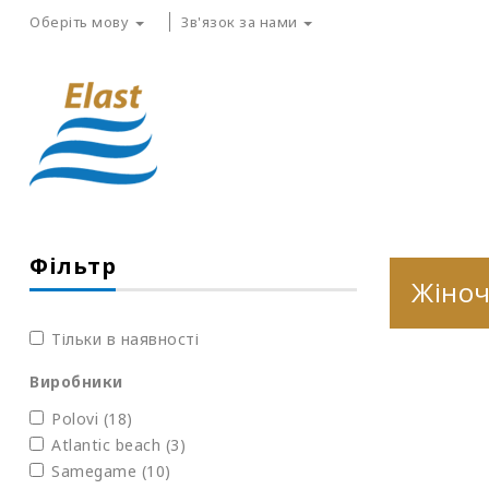
Оберіть мову
Зв'язок за нами
Фільтр
Жіноч
Тільки в наявності
Виробники
Polovi
(18)
Atlantic beach
(3)
Samegame
(10)