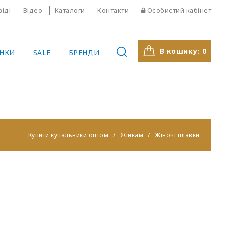
віді
Відео
Каталоги
Контакти
Особистий кабінет
В кошику:
0
НКИ
SALE
БРЕНДИ
Купити купальники оптом
Жінкам
Жіночі плавки