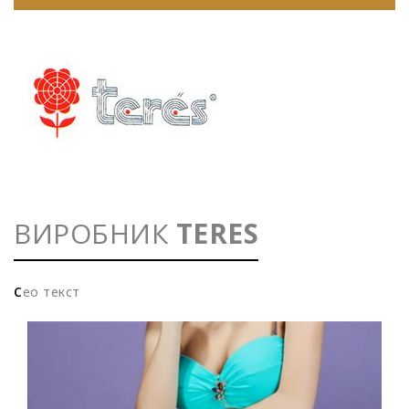
ВИРОБНИК
TERES
с
ео текст