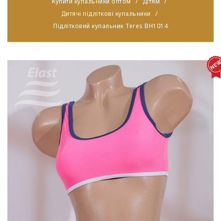
Купити купальники оптом
Дітям
Дитячі підліткові купальники
Підлітковий купальник Teres BH1014