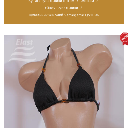
Купити купальники оптом
Жінкам
Жіночі купальники
Купальник жіночий Samegame Q5109A