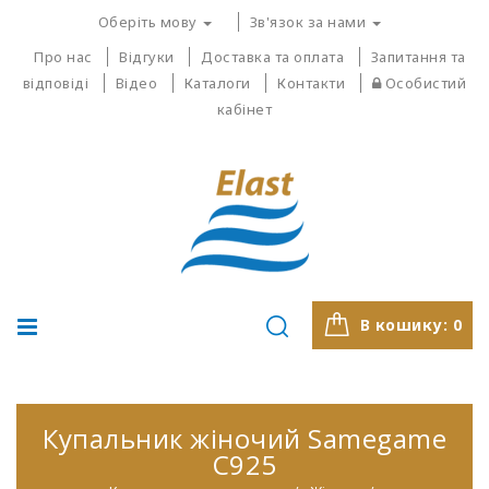
Оберіть мову
Зв'язок за нами
Про нас
Відгуки
Доставка та оплата
Запитання та
відповіді
Відео
Каталоги
Контакти
Особистий
кабінет
В кошику:
0
Купальник жіночий Samegame
C925