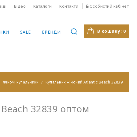
віді
Відео
Каталоги
Контакти
Особистий кабінет
В кошику:
0
НКИ
SALE
БРЕНДИ
Жіночі купальники
Купальник жіночий Atlantic Beach 32839
 Beach 32839 оптом