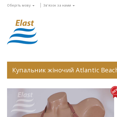
Оберіть мову
Зв'язок за нами
Купальник жіночий Atlantic Beac