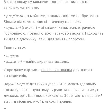
В основному купальники для дівчат виділяють
за кількома типами:
•
роздільні
– з майками, топами, ліфами на бретелях.
Більше підходять для відпочинку на пляжі;
•
суцільні
(закриті
) – зі спідничками, асиметричною
горловиною, повністю або частково закриті. Підходять
як для відпочинку, так і для занять спортом.
Типи плавок:
•
шорти
;
•
класичні
– найпоширеніша модель.
У продажу окремо є
плавальні плавки
для дівчат
та хлопчиків.
Зручні моделі
дитячих купальників мають ідеальну
посадку, не сковуватимуть рухи та не викликатимуть
дискомфорт. Швидко висихають. Зберігають первісний
вигляд після великої кількості прання.