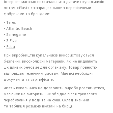
Інтернет-магазин постачальника дитячих купальників
оптом
«Elast
» співпрацює лише з перевіреними
фабриками та брендами:
•
Teres
•
Atlantic Beach
•
Samegame
•
Z.Five
•
Fuba
При виробництві купальників використовуються
безпечні, високоякісні матеріали, які не виділяють
шкідливих речовин для організму. Товар повністю
відповідає технічним умовам. Має всі необхідні
документи та сертифікати.
Якість купальника не дозволить виробу розтягнутися,
малюнок не вигорить і не зблідне після тривалого
перебування у воді та на суші. Склад тканини
та таблиця розмірів вказані на бирці.