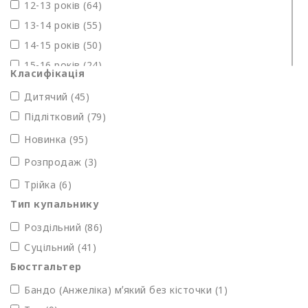
12-13 років (64)
13-14 років (55)
14-15 років (50)
15-16 років (24)
Класифікація
16-17 років (19)
Дитячий (45)
1-2 роки (1)
Підлітковий
(79)
2-3 роки (6)
Новинка (95)
3-4 роки (6)
Розпродаж (3)
4-5 років (18)
5-6 років (18)
Трійка (6)
Тип купальнику
6-7 років (27)
Роздільний (86)
Суцільний (41)
Бюстгальтер
Бандо (Анжеліка) мʼякий без кісточки (1)