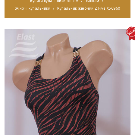
Купити купальники оптом
Жінкам
Жіночі купальники
Купальник жіночий Z.Five X56960