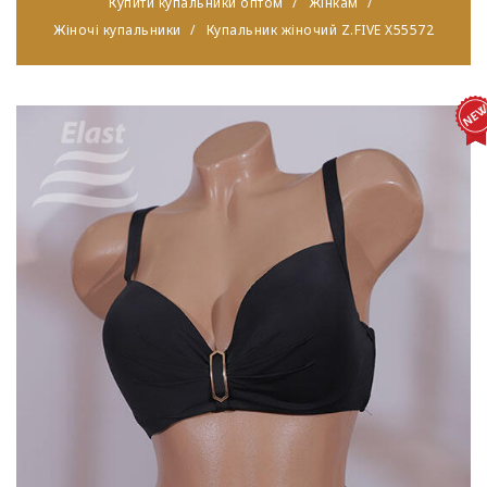
Купити купальники оптом
Жінкам
Жіночі купальники
Купальник жіночий Z.FIVE X55572