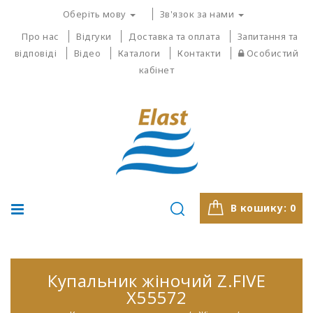
Оберіть мову
Зв'язок за нами
Про нас
Відгуки
Доставка та оплата
Запитання та
відповіді
Відео
Каталоги
Контакти
Особистий
кабінет
В кошику:
0
Купальник жіночий Z.FIVE
X55572