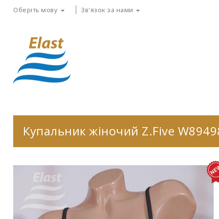
Оберіть мову
Зв'язок за нами
Купальник жіночий Z.Five W8949