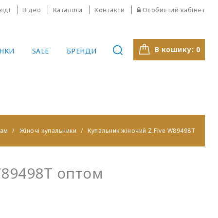
віді
Відео
Каталоги
Контакти
Особистий кабінет
В кошику:
0
НКИ
SALE
БРЕНДИ
кам
Жіночі купальники
Купальник жіночий Z.Five W89498T
W89498T оптом