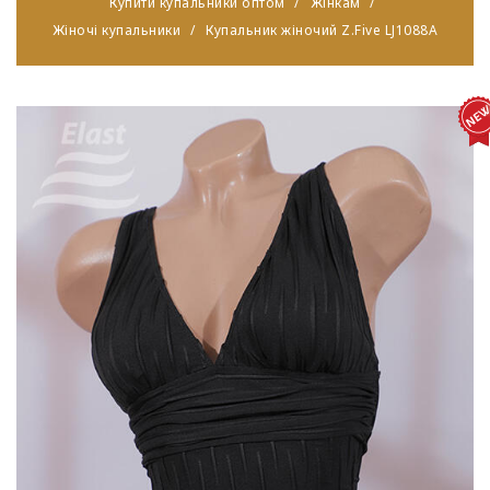
Купити купальники оптом
Жінкам
Жіночі купальники
Купальник жіночий Z.Five LJ1088A