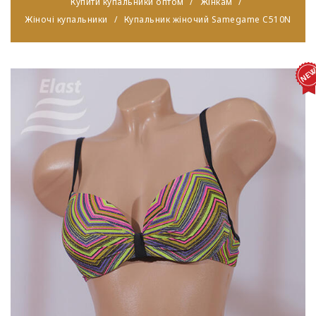
Купити купальники оптом
Жінкам
Жіночі купальники
Купальник жіночий Samegame C510N