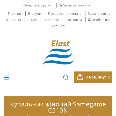
Оберіть мову
Зв'язок за нами
Про нас
Відгуки
Доставка та оплата
Запитання та
відповіді
Відео
Каталоги
Контакти
Особистий
кабінет
В кошику:
0
Купальник жіночий Samegame
C510N