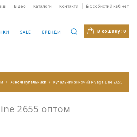
віді
Відео
Каталоги
Контакти
Особистий кабінет
В кошику:
0
НКИ
SALE
БРЕНДИ
ам
Жіночі купальники
Купальник жіночий Rivage Line 2655
ine 2655 оптом