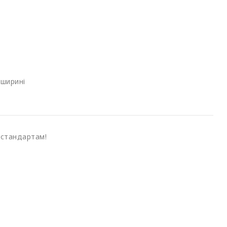
 ширині
остандартам!