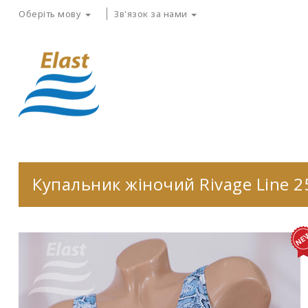
Оберіть мову
Зв'язок за нами
Купальник жіночий Rivage Line 2