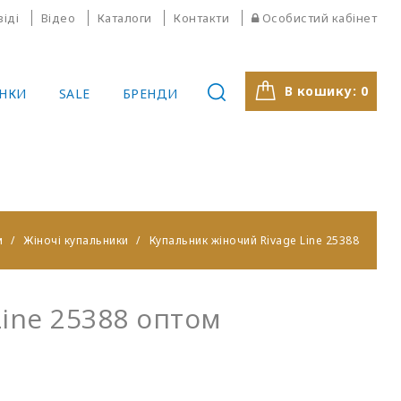
віді
Відео
Каталоги
Контакти
Особистий кабінет
В кошику:
0
НКИ
SALE
БРЕНДИ
м
Жіночі купальники
Купальник жіночий Rivage Line 25388
ine 25388 оптом