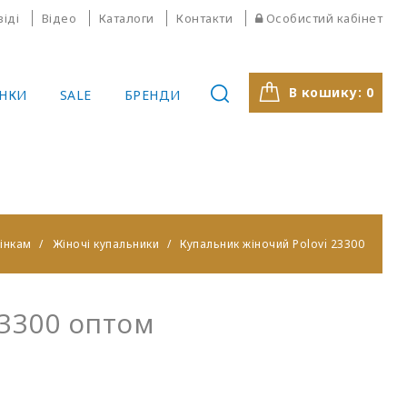
віді
Відео
Каталоги
Контакти
Особистий кабінет
В кошику:
0
НКИ
SALE
БРЕНДИ
інкам
Жіночі купальники
Купальник жіночий Polovi 23300
23300 оптом