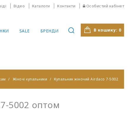
віді
Відео
Каталоги
Контакти
Особистий кабінет
В кошику:
0
НКИ
SALE
БРЕНДИ
кам
Жіночі купальники
Купальник жіночий Airdaco 7-5002
 7-5002 оптом