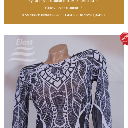
Купити купальники оптом
Жінкам
Жіночі купальники
Комплект: купальник FS145HR-1 шорти Q045-1