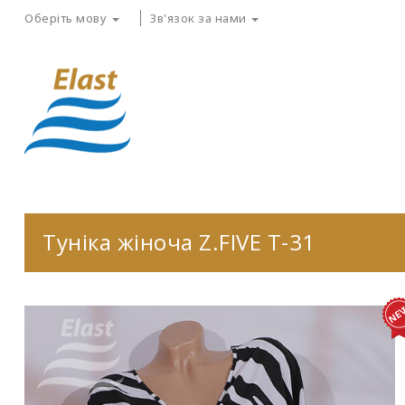
Оберіть мову
Зв'язок за нами
Туніка жіноча Z.FIVE T-31