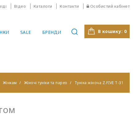
віді
Відео
Каталоги
Контакти
Особистий кабінет
В кошику:
0
НКИ
SALE
БРЕНДИ
Жінкам
Жіночі туніки та парео
Туніка жіноча Z.FIVE T-31
птом