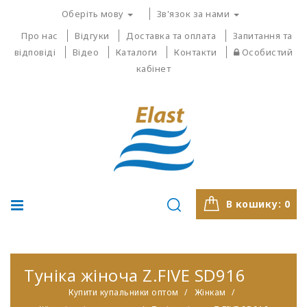
Оберіть мову
Зв'язок за нами
Про нас
Відгуки
Доставка та оплата
Запитання та
відповіді
Відео
Каталоги
Контакти
Особистий
кабінет
В кошику:
0
Туніка жіноча Z.FIVE SD916
Купити купальники оптом
Жінкам