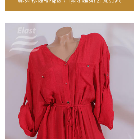
Жіночі туніки та парео
Туніка жіноча Z.FIVE SD916