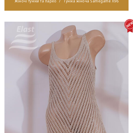
Жіночі туніки та парео
Туніка жіноча Samegame X96