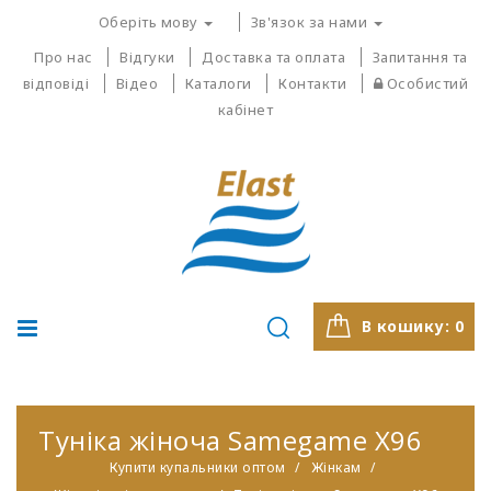
Оберіть мову
Зв'язок за нами
Про нас
Відгуки
Доставка та оплата
Запитання та
відповіді
Відео
Каталоги
Контакти
Особистий
кабінет
В кошику:
0
Туніка жіноча Samegame X96
Купити купальники оптом
Жінкам