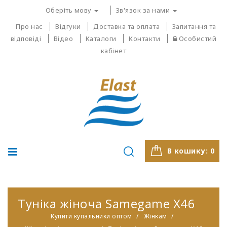
Оберіть мову
Зв'язок за нами
Про нас
Відгуки
Доставка та оплата
Запитання та
відповіді
Відео
Каталоги
Контакти
Особистий
кабінет
В кошику:
0
Туніка жіноча Samegame X46
Купити купальники оптом
Жінкам