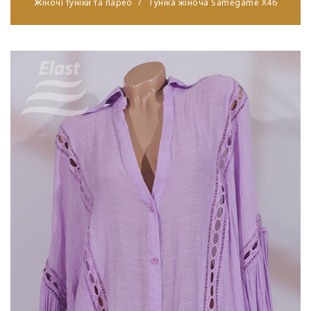
Жіночі туніки та парео
Туніка жіноча Samegame X46