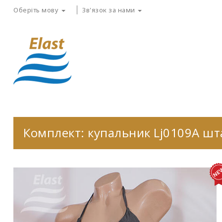
Оберіть мову
Зв'язок за нами
Комплект: купальник Lj0109A ш