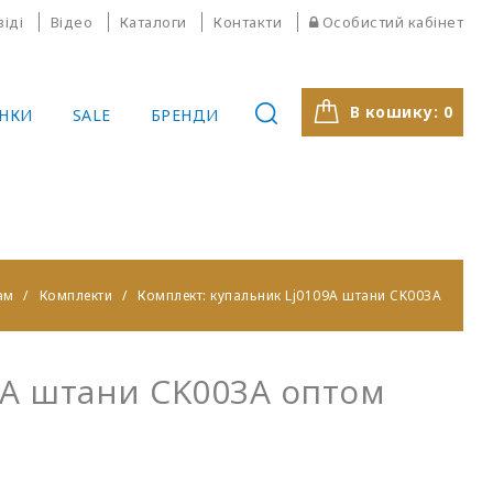
віді
Відео
Каталоги
Контакти
Особистий кабінет
В кошику:
0
НКИ
SALE
БРЕНДИ
ам
Комплекти
Комплект: купальник Lj0109A штани CK003A
9A штани CK003A оптом