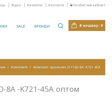
віді
Відео
Каталоги
Контакти
Особистий кабінет
В кошику:
0
НКИ
SALE
БРЕНДИ
кам
Комплекти
Комплект: купальник 21116D-8A -K721-45A
D-8A -K721-45A оптом