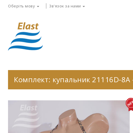
Оберіть мову
Зв'язок за нами
Комплект: купальник 21116D-8A 