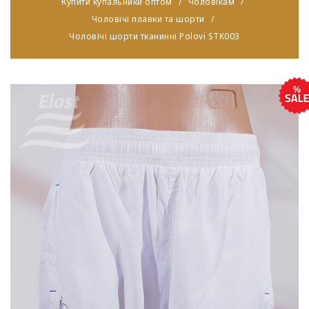
Купити купальники оптом
Чоловікам
Чоловічі плавки та шорти
Чоловічі шорти тканинні Polovi STK003