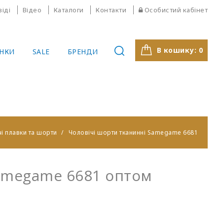
віді
Відео
Каталоги
Контакти
Особистий кабінет
В кошику:
0
НКИ
SALE
БРЕНДИ
і плавки та шорти
Чоловічі шорти тканинні Samegame 6681
amegame 6681 оптом