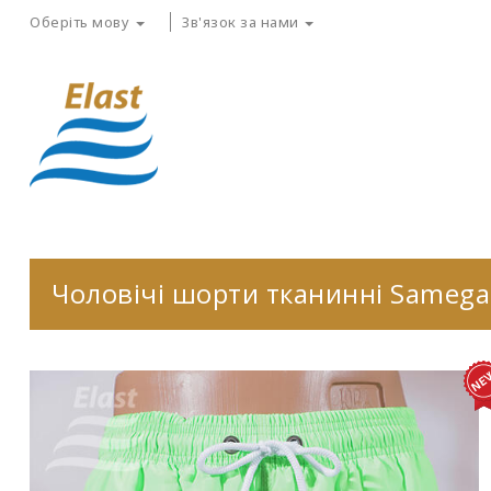
Оберіть мову
Зв'язок за нами
Чоловічі шорти тканинні Sameg