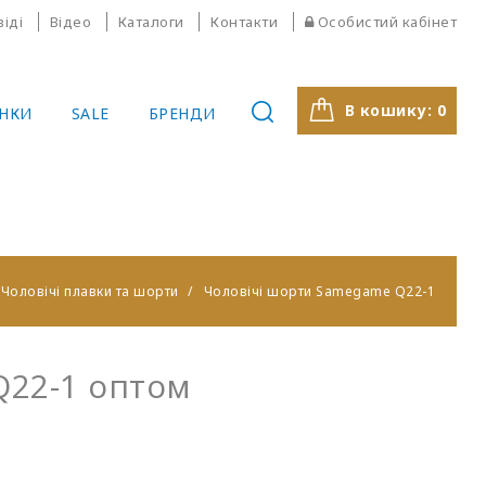
віді
Відео
Каталоги
Контакти
Особистий кабінет
В кошику:
0
НКИ
SALE
БРЕНДИ
Чоловічі плавки та шорти
Чоловічі шорти Samegame Q22-1
Q22-1 оптом