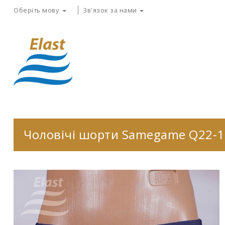
Оберіть мову
Зв'язок за нами
Чоловічі шорти Samegame Q22-1