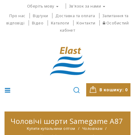
Оберіть мову
Зв'язок за нами
Про нас
Відгуки
Доставка та оплата
Запитання та
відповіді
Відео
Каталоги
Контакти
Особистий
кабінет
В кошику:
0
Чоловічі шорти Samegame A87
Купити купальники оптом
Чоловікам