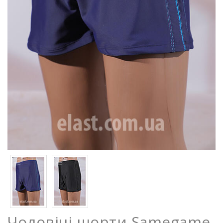
Чоловічі шорти Samegame