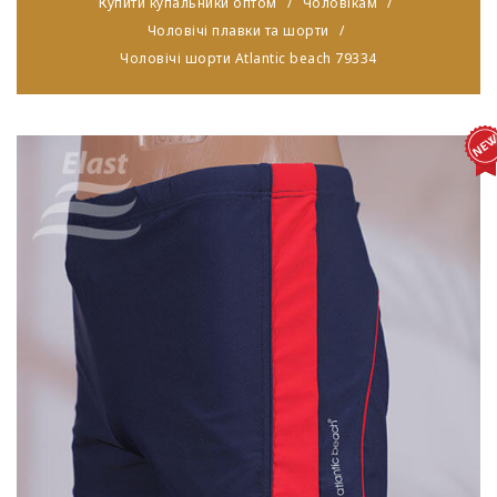
Купити купальники оптом
Чоловікам
Чоловічі плавки та шорти
Чоловічі шорти Atlantic beach 79334