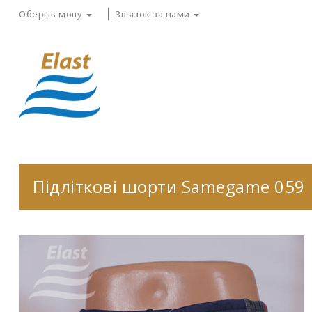
Оберіть мову
Зв'язок за нами
Підліткові шорти Samegame 059