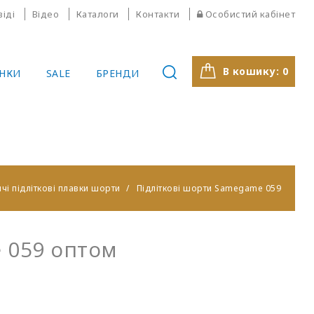
віді
Відео
Каталоги
Контакти
Особистий кабінет
В кошику:
0
НКИ
SALE
БРЕНДИ
чі підліткові плавки шорти
Підліткові шорти Samegame 059
 059 оптом