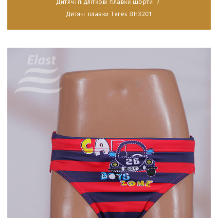
Дитячі підліткові плавки шорти
Дитячі плавки Teres BH3201