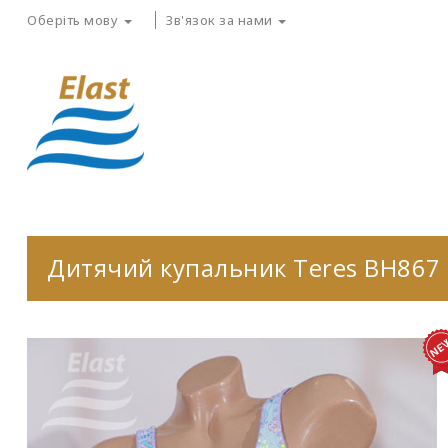
Оберіть мову
Зв'язок за нами
Дитячий купальник Teres BH867