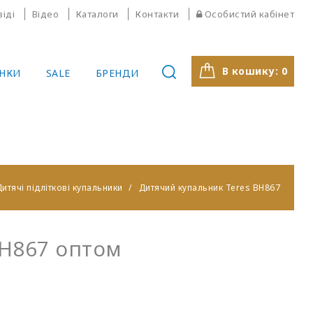
віді
Відео
Каталоги
Контакти
Особистий кабінет
В кошику:
0
НКИ
SALE
БРЕНДИ
итячі підліткові купальники
Дитячий купальник Teres BH867
BH867 оптом