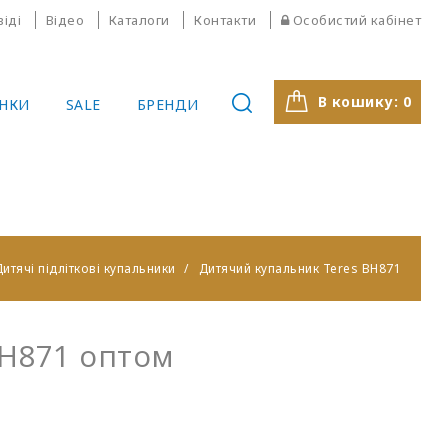
віді
Відео
Каталоги
Контакти
Особистий кабінет
В кошику:
0
НКИ
SALE
БРЕНДИ
итячі підліткові купальники
Дитячий купальник Teres BH871
BH871 оптом