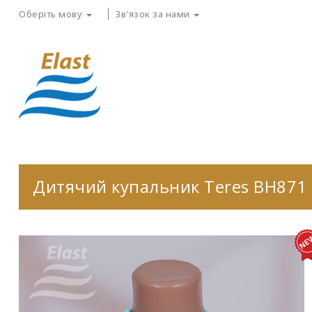
Оберіть мову
Зв'язок за нами
Дитячий купальник Teres BH871