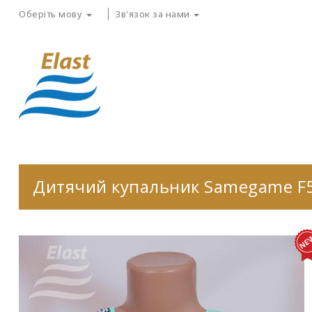
Оберіть мову
Зв'язок за нами
Дитячий купальник Samegame F