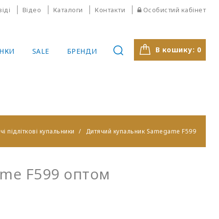
віді
Відео
Каталоги
Контакти
Особистий кабінет
В кошику:
0
НКИ
SALE
БРЕНДИ
чі підліткові купальники
Дитячий купальник Samegame F599
me F599 оптом